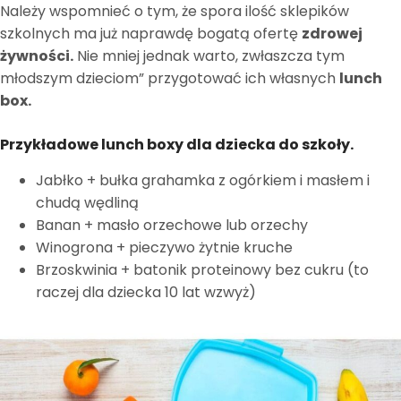
Należy wspomnieć o tym, że spora ilość sklepików
szkolnych ma już naprawdę bogatą ofertę
zdrowej
żywności.
Nie mniej jednak warto, zwłaszcza tym
młodszym dzieciom” przygotować ich własnych
lunch
box.
Przykładowe lunch boxy dla dziecka do szkoły.
Jabłko + bułka grahamka z ogórkiem i masłem i
chudą wędliną
Banan + masło orzechowe lub orzechy
Winogrona + pieczywo żytnie kruche
Brzoskwinia + batonik proteinowy bez cukru (to
raczej dla dziecka 10 lat wzwyż)