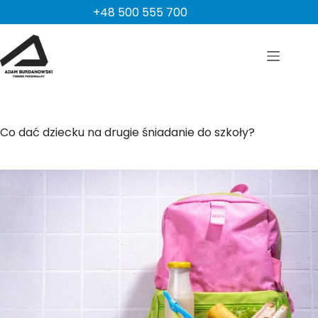
Przejdź
+48 500 555 700
do
treści
Co dać dziecku na drugie śniadanie do szkoły?