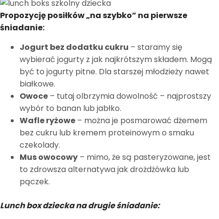
Propozycję posiłków „na szybko” na pierwsze
śniadanie:
Jogurt bez dodatku cukru
– staramy się
wybierać jogurty z jak najkrótszym składem. Mogą
być to jogurty pitne. Dla starszej młodzieży nawet
białkowe.
Owoce
– tutaj olbrzymia dowolność – najprostszy
wybór to banan lub jabłko.
Wafle ryżowe
– można je posmarować dżemem
bez cukru lub kremem proteinowym o smaku
czekolady.
Mus owocowy
– mimo, że są pasteryzowane, jest
to zdrowsza alternatywa jak drożdżówka lub
pączek.
Lunch box dziecka na drugie śniadanie: