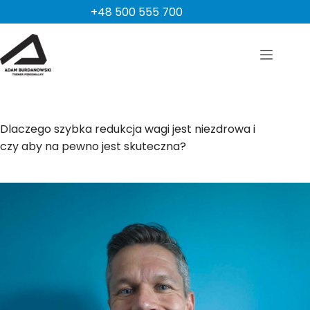
Przejdź
+48 500 555 700
do
treści
Dlaczego szybka redukcja wagi jest niezdrowa i
czy aby na pewno jest skuteczna?