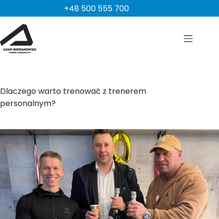
Przejdź
+48 500 555 700
do
treści
Dlaczego warto trenować z trenerem
personalnym?