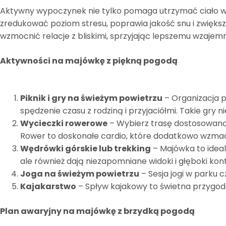
Aktywny wypoczynek nie tylko pomaga utrzymać ciało w 
zredukować poziom stresu, poprawia jakość snu i zwięk
wzmocnić relacje z bliskimi, sprzyjając lepszemu wzaje
Aktywności na majówkę z piękną pogodą
Piknik i gry na świeżym powietrzu
– Organizacja p
spędzenie czasu z rodziną i przyjaciółmi. Takie gry ni
Wycieczki rowerowe
– Wybierz trasę dostosowaną 
Rower to doskonałe cardio, które dodatkowo wzmacn
Wędrówki górskie lub trekking
– Majówka to ideal
ale również dają niezapomniane widoki i głęboki kont
Joga na świeżym powietrzu
– Sesja jogi w parku 
Kajakarstwo
– Spływ kajakowy to świetna przygoda
Plan awaryjny na majówkę z brzydką pogodą