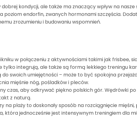
dobrej kondycji, ale także ma znaczący wpływ na nasze
sza poziom endorfin, zwanych hormonami szczęścia. Dod
mnemu zrozumieniu i budowaniu wspomnień.
ikniku w połączeniu z aktywnościami takimi jak frisbee,
e tylko integrują, ale także są formą lekkiego treningu kar
do swoich umiejętności – może to być spokojna przejażd
ia mięśnie nóg, pośladków i pleców.
ny czas, aby odkrywać piękno polskich gór. Wędrówki po 
akt z naturą.
czy na plaży to doskonały sposób na rozciągnięcie mięśni,
, która jednocześnie jest intensywnym treningiem dla mię