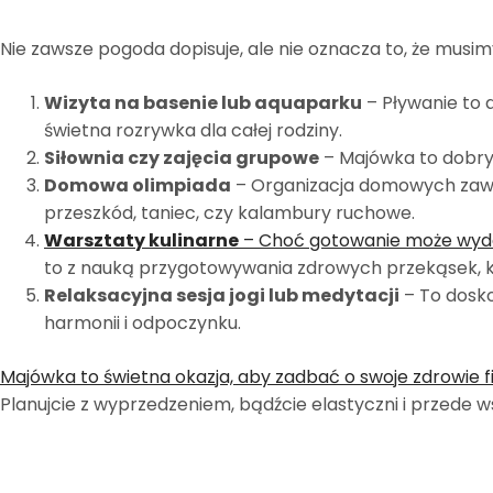
Nie zawsze pogoda dopisuje, ale nie oznacza to, że musi
Wizyta na basenie lub aquaparku
– Pływanie to 
świetna rozrywka dla całej rodziny.
Siłownia czy zajęcia grupowe
– Majówka to dobry 
Domowa olimpiada
– Organizacja domowych zawo
przeszkód, taniec, czy kalambury ruchowe.
Warsztaty kulinarne
– Choć gotowanie może wyda
to z nauką przygotowywania zdrowych przekąsek, k
Relaksacyjna sesja jogi lub medytacji
– To dosko
harmonii i odpoczynku.
Majówka to świetna okazja, aby zadbać o swoje zdrowie fi
Planujcie z wyprzedzeniem, bądźcie elastyczni i przede 