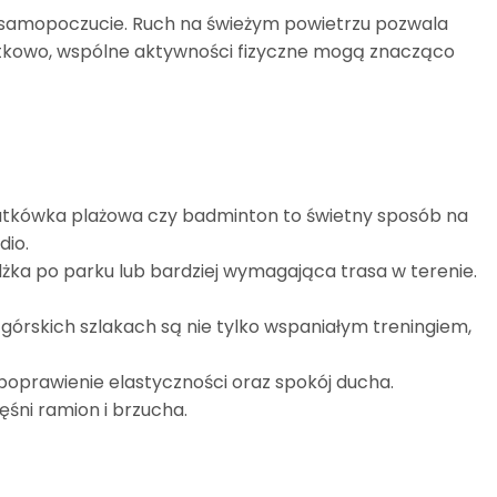
 samopoczucie. Ruch na świeżym powietrzu pozwala
atkowo, wspólne aktywności fizyczne mogą znacząco
 siatkówka plażowa czy badminton to świetny sposób na
dio.
żka po parku lub bardziej wymagająca trasa w terenie.
górskich szlakach są nie tylko wspaniałym treningiem,
 poprawienie elastyczności oraz spokój ducha.
śni ramion i brzucha.