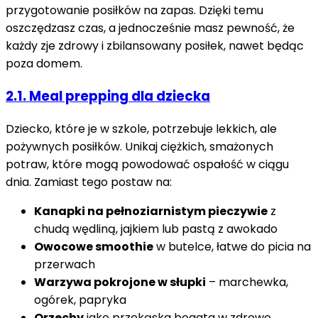
przygotowanie posiłków na zapas. Dzięki temu
oszczędzasz czas, a jednocześnie masz pewność, że
każdy zje zdrowy i zbilansowany posiłek, nawet będąc
poza domem.
2.1. Meal prepping dla dziecka
Dziecko, które je w szkole, potrzebuje lekkich, ale
pożywnych posiłków. Unikaj ciężkich, smażonych
potraw, które mogą powodować ospałość w ciągu
dnia. Zamiast tego postaw na:
Kanapki na pełnoziarnistym pieczywie
z
chudą wędliną, jajkiem lub pastą z awokado
Owocowe smoothie
w butelce, łatwe do picia na
przerwach
Warzywa pokrojone w słupki
– marchewka,
ogórek, papryka
Orzechy
jako przekąska bogata w zdrowe