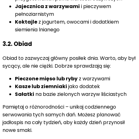
Jajecznica z warzywami
i pieczywem
pełnoziarnistym
Koktajle
z jogurtem, owocami i dodatkiem
siemienia lnianego
3.2. Obiad
Obiad to zazwyczaj główny posiłek dnia. Warto, aby był
sycący, ale nie ciężki. Dobrze sprawdzają się:
Pieczone mięso lub ryby
z warzywami
Kasze lub ziemniaki
jako dodatek
Sałatki
na bazie zielonych warzyw liściastych
Pamiętaj o różnorodności – unikaj codziennego
serwowania tych samych dań. Możesz planować
jadłospis na cały tydzień, aby każdy dzień przynosił
nowe smaki.