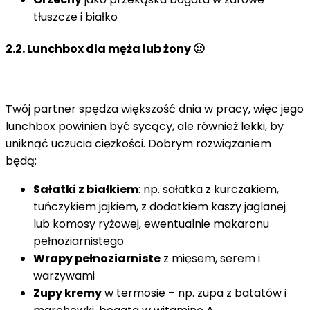
tłuszcze i białko
2.2. Lunchbox dla męża
lub żony 🙂
Twój partner spędza większość dnia w pracy, więc jego
lunchbox powinien być sycący, ale również lekki, by
uniknąć uczucia ciężkości. Dobrym rozwiązaniem
będą:
Sałatki z białkiem
: np. sałatka z kurczakiem,
tuńczykiem jajkiem, z dodatkiem kaszy jaglanej
lub komosy ryżowej, ewentualnie makaronu
pełnoziarnistego
Wrapy pełnoziarniste
z mięsem, serem i
warzywami
Zupy kremy
w termosie – np. zupa z batatów i