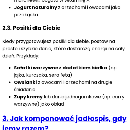
marchewki, bogata w witaminę A
Jogurt naturalny
z orzechami i owocami jako
przekąska
2.3. Posi
ł
ki dla Ciebie
Kiedy przygotowujesz posiłki dla siebie, postaw na
proste i szybkie dania, które dostarczą energii na cały
dzień. Przykłady:
Sałatki warzywne z dodatkiem białka
(np.
jajka, kurczaka, sera feta)
Owsianki
z owocami i orzechami na drugie
śniadanie
Zupy kremy
lub dania jednogarnkowe (np. curry
warzywne) jako obiad
3. Jak komponować jadłospis, gdy
jemy razem?