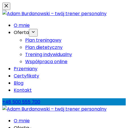
Przejdź
do
treści
O mnie
Oferta
Plan treningowy
Plan dietetyczny
Trening indywidualny
Współpraca online
Przemiany
Certyfikaty
Blog
Kontakt
+48 500 555 700
O mnie
Oferta