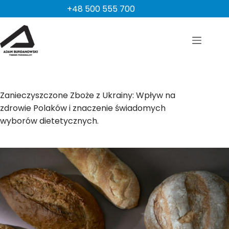
Przejdź
+48 500 555 700
do
treści
Zanieczyszczone Zboże z Ukrainy: Wpływ na
zdrowie Polaków i znaczenie świadomych
wyborów dietetycznych.