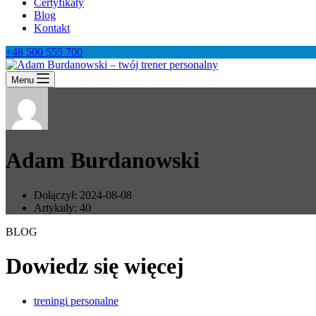
Certyfikaty
Blog
Kontakt
+48 500 555 700
Menu
Adam Burdanowski
Dołączył: 2024-08-08
Artykuły: 40
BLOG
Dowiedz się więcej
treningi personalne