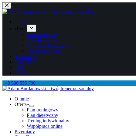
Przejdź
do
treści
O mnie
Oferta
Plan treningowy
Plan dietetyczny
Trening indywidualny
Współpraca online
Przemiany
Certyfikaty
Blog
Kontakt
+48 500 555 700
O mnie
Oferta
Plan treningowy
Plan dietetyczny
Trening indywidualny
Współpraca online
Przemiany